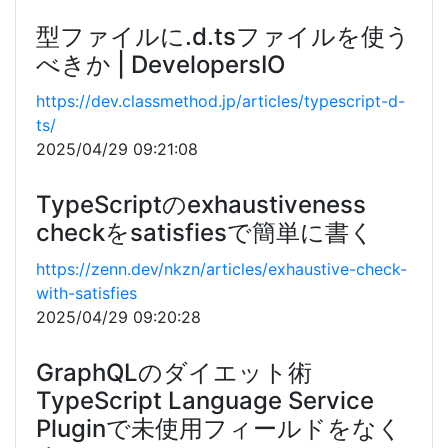
型ファイルに.d.tsファイルを使う
べきか | DevelopersIO
https://dev.classmethod.jp/articles/typescript-d-
ts/
2025/04/29 09:21:08
TypeScriptのexhaustiveness
checkをsatisfiesで簡単に書く
https://zenn.dev/nkzn/articles/exhaustive-check-
with-satisfies
2025/04/29 09:20:28
GraphQLのダイエット術
TypeScript Language Service
Pluginで未使用フィールドをなく