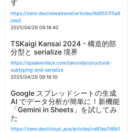
す
https://zenn.dev/reiwatravel/articles/9d9551f5a9
cee2
2025/04/29 09:18:40
TSKaigi Kansai 2024 - 構造的部
分型と serialize 境界
https://speakerdeck.com/takonda/structural-
subtyping-and-serialize
2025/04/29 09:18:10
Google スプレッドシートの生成
AI でデータ分析が簡単に！新機能
「Gemini in Sheets」を試してみ
た
https://zenn.dev/cloud_ace/articles/ce81ea7d8b1