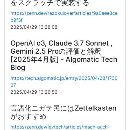
をスクラッチで実装する
https://zenn.dev/razokulover/articles/9a0aee8ce
b9f3f
2025/04/29 13:28:08
OpenAI o3, Claude 3.7 Sonnet ,
Gemini 2.5 Proの評価と解釈
[2025年4月版] - Algomatic Tech
Blog
https://tech.algomatic.jp/entry/2025/04/28/1730
07
2025/04/29 13:26:56
言語化ニガテ民にはZettelkasten
がおすすめ
https://zenn.dev/levtech/articles/mach-auch-