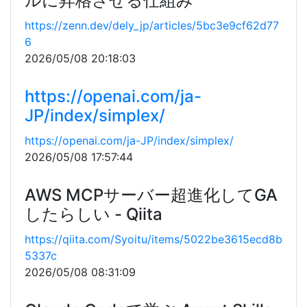
ルに昇格させる仕組み
https://zenn.dev/dely_jp/articles/5bc3e9cf62d77
6
2026/05/08 20:18:03
https://openai.com/ja-
JP/index/simplex/
https://openai.com/ja-JP/index/simplex/
2026/05/08 17:57:44
AWS MCPサーバー超進化してGA
したらしい - Qiita
https://qiita.com/Syoitu/items/5022be3615ecd8b
5337c
2026/05/08 08:31:09