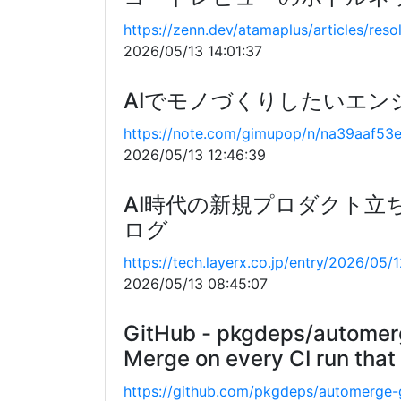
https://zenn.dev/atamaplus/articles/res
2026/05/13 14:01:37
AIでモノづくりしたいエン
https://note.com/gimupop/n/na39aaf53
2026/05/13 12:46:39
AI時代の新規プロダクト立ち
ログ
https://tech.layerx.co.jp/entry/2026/05
2026/05/13 08:45:07
GitHub - pkgdeps/automerge
Merge on every CI run that
https://github.com/pkgdeps/automerge-