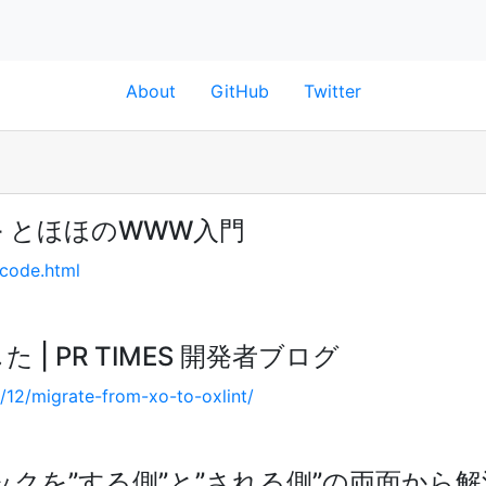
About
GitHub
Twitter
門 - とほほのWWW入門
code.html
した | PR TIMES 開発者ブログ
/12/migrate-from-xo-to-oxlint/
クを”する側”と”される側”の両面から